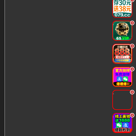
.
.
.
.
.
.